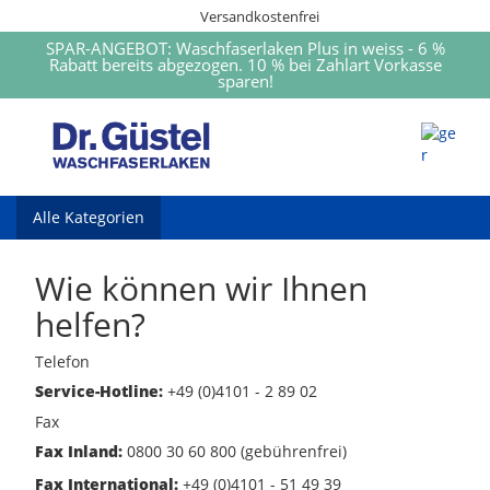
Versandkostenfrei
SPAR-ANGEBOT: Waschfaserlaken Plus in weiss - 6 %
Rabatt bereits abgezogen. 10 % bei Zahlart Vorkasse
sparen!
Alle Kategorien
Wie können wir Ihnen
helfen?
Telefon
Service-Hotline:
+49 (0)4101 - 2 89 02
Fax
Fax Inland:
0800 30 60 800 (gebührenfrei)
Fax International:
+49 (0)4101 - 51 49 39