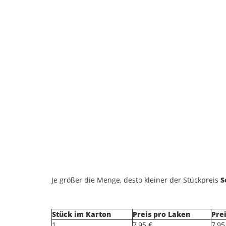
Je größer die Menge, desto kleiner der Stückpreis
So
Stück im Karton
Preis pro Laken
Pre
1
7,95 €
7,95