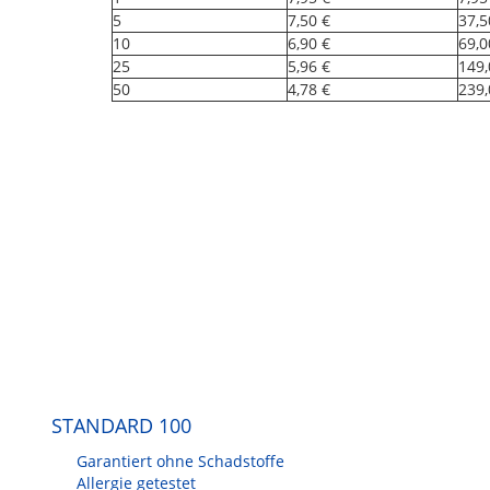
5
7,50 €
37,5
10
6,90 €
69,0
25
5,96 €
149,
50
4,78 €
239,
STANDARD 100
Garantiert ohne Schadstoffe
Allergie getestet