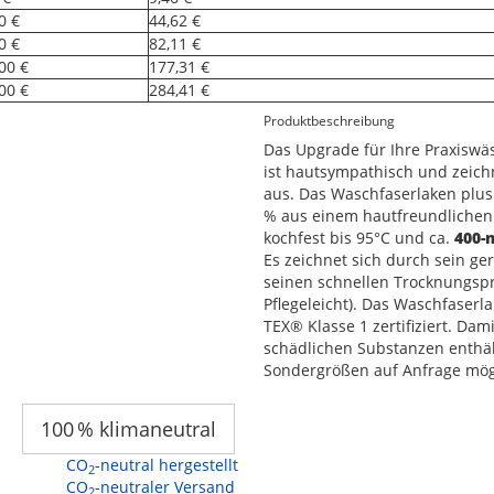
0 €
44,62 €
0 €
82,11 €
00 €
177,31 €
00 €
284,41 €
Produktbeschreibung
Das Upgrade für Ihre Praxiswäs
ist hautsympathisch und zeich
aus. Das Waschfaserlaken plus
% aus einem hautfreundliche
kochfest bis 95°C und ca.
400-
Es zeichnet sich durch sein ge
seinen schnellen Trocknungspro
Pflegeleicht). Das Waschfaser
TEX® Klasse 1 zertifiziert. Dami
schädlichen Substanzen enthält
Sondergrößen auf Anfrage mög
100 % klimaneutral
CO
-neutral hergestellt
2
CO
-neutraler Versand
2