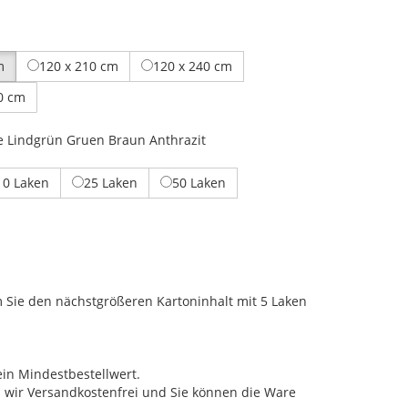
m
120 x 210 cm
120 x 240 cm
0 cm
e
Lindgrün
Gruen
Braun
Anthrazit
10 Laken
25 Laken
50 Laken
m Sie den nächstgrößeren Kartoninhalt mit 5 Laken
ein Mindestbestellwert.
n wir Versandkostenfrei und Sie können die Ware