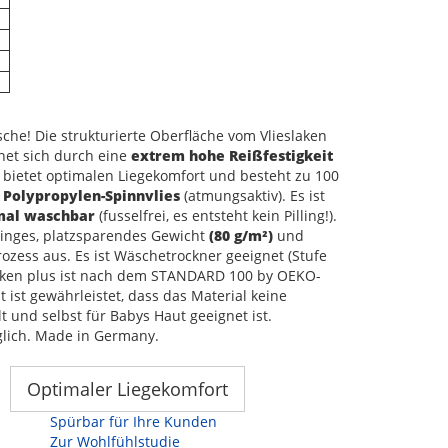
che! Die strukturierte Oberfläche vom Vlieslaken
net sich durch eine
extrem hohe Reißfestigkeit
 bietet optimalen Liegekomfort und besteht zu 100
n
Polypropylen-Spinnvlies
(atmungsaktiv). Es ist
mal waschbar
(fusselfrei, es entsteht kein Pilling!).
ringes, platzsparendes Gewicht
(80 g/m²)
und
zess aus. Es ist Wäschetrockner geeignet (Stufe
laken plus ist nach dem STANDARD 100 by OEKO-
t ist gewährleistet, dass das Material keine
 und selbst für Babys Haut geeignet ist.
lich. Made in Germany.
Optimaler Liegekomfort
Spürbar für Ihre Kunden
Zur Wohlfühlstudie