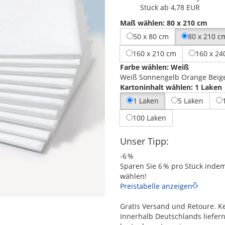
Stück ab 4,78 EUR
Maß wählen:
80 x 210 cm
50 x 80 cm
80 x 210 c
160 x 210 cm
160 x 24
Farbe wählen:
Weiß
Weiß
Sonnengelb
Orange
Beig
Kartoninhalt wählen:
1 Laken
1 Laken
5 Laken
100 Laken
Unser Tipp:
-6 %
Sparen Sie 6 % pro Stück inde
wählen!
Preistabelle anzeigen
Gratis Versand und Retoure. K
Innerhalb Deutschlands liefer