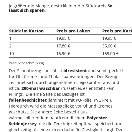
Je größer die Menge, desto kleiner der Stückpreis
So
lässt sich sparen.
Stück im Karton
Preis pro Laken
Preis pro Kar
1
19,95 €
19,95 €
2
17,80 €
35,60 €
10
15,90 €
159,00 €
Produktbeschreibung
Der Schonbezug special ist
ölresistent
und somit perfekt
für Öl-, Creme- und Thalassoanwendungen. Der Bezug
zeichnet sich durch angenehmen Liegekomfort aus und
ist ca.
200-mal waschbar
(fusselfrei, es entsteht kein
Pilling!). Die eine Seite des Bezuges ist
folienbeschichtet
(laminiert mit PU-Folie, PVC Frei).
Hierdurch wird die Massageliege vor Öl und Cremes
geschützt. Die andere Seite besteht aus
wärmeisolierendem hautfreundlichem
Polyester
Seidenjersey
, die die Feuchtigkeit optimal speichert und
gleichzeitig für eine extrem hohe Reißfestigkeit sorgt. Der